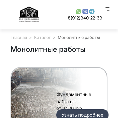
Перейти к основному содержанию
8(912)340-22-33
Строка навигации
Главная
Каталог
Монолитные работы
Монолитные работы
Фундаментные
работы
от 3 500 руб.
Узнать подробнее